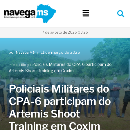
Pular
para
o
conteúdo
7 de agosto de 2026 03:26
por
11 de março de 2025
Navega MS
»
»
Policiais Militares do CPA-6 participam do
Início
Blog
Artemis Shoot Training em Coxim
Policiais Militares do
CPA-6 participam do
Artemis Shoot
Training em Coxim