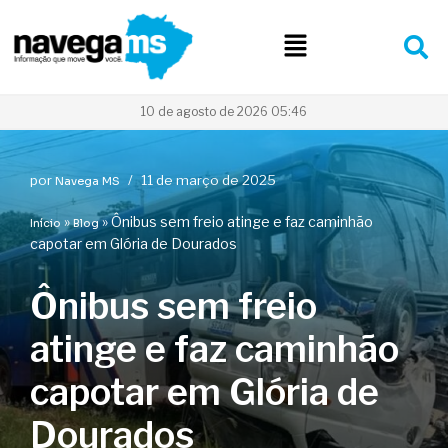
Pular
para
o
conteúdo
10 de agosto de 2026 05:46
por
11 de março de 2025
Navega MS
»
»
Ônibus sem freio atinge e faz caminhão
Início
Blog
capotar em Glória de Dourados
Ônibus sem freio
atinge e faz caminhão
capotar em Glória de
Dourados