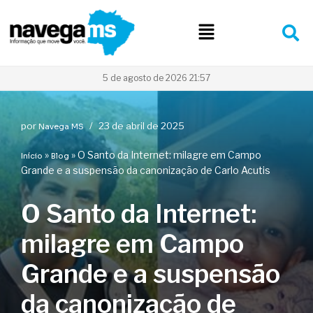
Pular
para
o
conteúdo
5 de agosto de 2026 21:57
por
23 de abril de 2025
Navega MS
»
»
O Santo da Internet: milagre em Campo
Início
Blog
Grande e a suspensão da canonização de Carlo Acutis
O Santo da Internet:
milagre em Campo
Grande e a suspensão
da canonização de