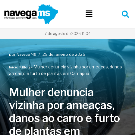
Pular
para
o
conteúdo
7 de agosto de 2026 11:04
por
29 de janeiro de 2025
Navega MS
»
»
Mulher denuncia vizinha por ameaças, danos
Início
Blog
ao carro e furto de plantas em Camapuã
Mulher denuncia
vizinha por ameaças,
danos ao carro e furto
de plantas em