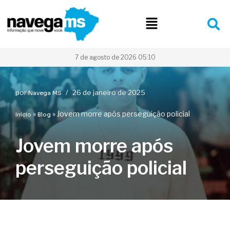
Pular
para
o
conteúdo
7 de agosto de 2026 05:10
por
26 de janeiro de 2025
Navega MS
»
»
Jovem morre após perseguição policial
Início
Blog
Jovem morre após
perseguição policial