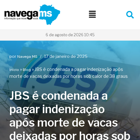
Pular
para
o
conteúdo
6 de agosto de 2026 10:45
por
17 de janeiro de 2025
Navega MS
»
»
JBS é condenada a pagar indenização após
Início
Blog
morte de vacas deixadas por horas sob calor de 38 graus
JBS é condenada a
pagar indenização
após morte de vacas
deixadas por horas sob