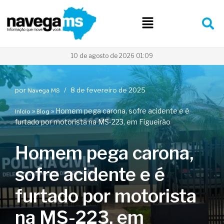
Pular
para
o
conteúdo
10 de agosto de 2026 01:09
por
8 de fevereiro de 2025
Navega MS
»
»
Homem pega carona, sofre acidente e é
Início
Blog
furtado por motorista na MS-223, em Figueirão
Homem pega carona,
sofre acidente e é
furtado por motorista
na MS-223, em