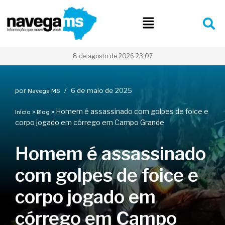
Pular
para
o
conteúdo
8 de agosto de 2026 23:07
por
6 de maio de 2025
Navega MS
»
»
Homem é assassinado com golpes de foice e
Início
Blog
corpo jogado em córrego em Campo Grande
Homem é assassinado
com golpes de foice e
corpo jogado em
córrego em Campo