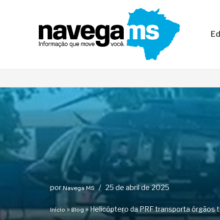
Pular
Ed
para
o
conteúdo
por
25 de abril de 2025
Navega MS
»
»
Helicóptero da PRF transporta órgãos 
Início
Blog