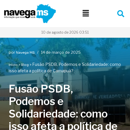
Pular
para
o
conteúdo
10 de agosto de 2026 03:51
por
14 de março de 2025
Navega MS
»
»
Fusão PSDB, Podemos e Solidariedade: como
Início
Blog
isso afeta a política de Camapuã?
Fusão PSDB,
Podemos e
Solidariedade: como
isso afeta a política de