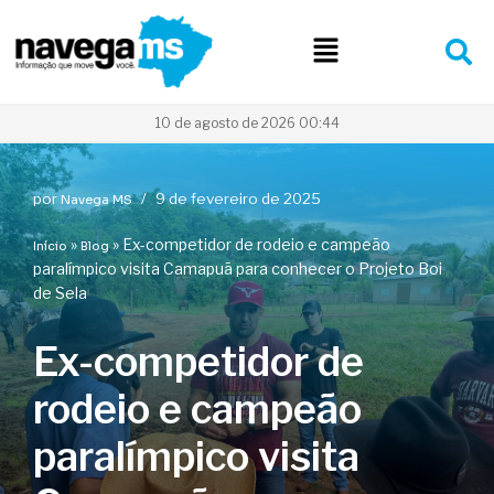
Pular
para
o
conteúdo
10 de agosto de 2026 00:44
por
9 de fevereiro de 2025
Navega MS
»
»
Ex-competidor de rodeio e campeão
Início
Blog
paralímpico visita Camapuã para conhecer o Projeto Boi
de Sela
Ex-competidor de
rodeio e campeão
paralímpico visita