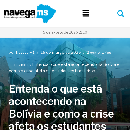
Pular
para
o
conteúdo
5 de agosto de 2026 21:10
por
15 de março de 2025
Navega MS
2 comentários
»
»
Entenda o que está acontecendo na Bolívia e
Início
Blog
como a crise afeta os estudantes brasileiros
Entenda o que está
acontecendo na
Bolívia e como a crise
afeta os estudantes