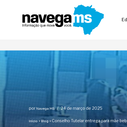
Pular
Ed
para
o
conteúdo
por
24 de março de 2025
Navega MS
»
»
Conselho Tutelar entrega para mãe be
Início
Blog