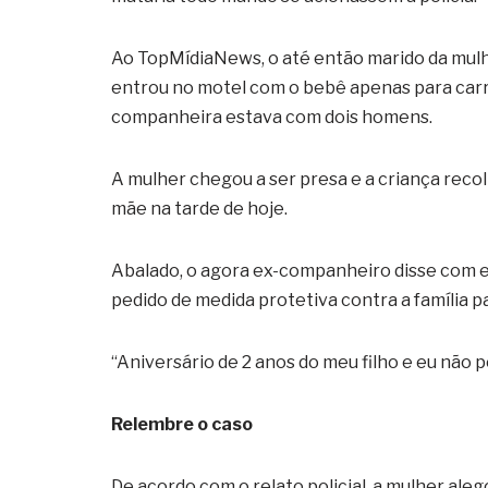
Ao TopMídiaNews, o até então marido da mulhe
entrou no motel com o bebê apenas para carre
companheira estava com dois homens.
A mulher chegou a ser presa e a criança recol
mãe na tarde de hoje.
Abalado, o agora ex-companheiro disse com e
pedido de medida protetiva contra a família p
“Aniversário de 2 anos do meu filho e eu não p
Relembre o caso
De acordo com o relato policial, a mulher ale