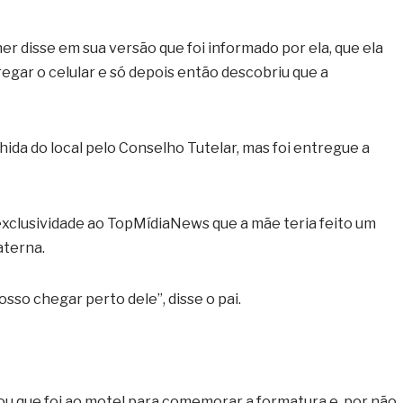
r disse em sua versão que foi informado por ela, que ela
gar o celular e só depois então descobriu que a
hida do local pelo Conselho Tutelar, mas foi entregue a
xclusividade ao TopMídiaNews que a mãe teria feito um
aterna.
osso chegar perto dele”, disse o pai.
gou que foi ao motel para comemorar a formatura e, por não