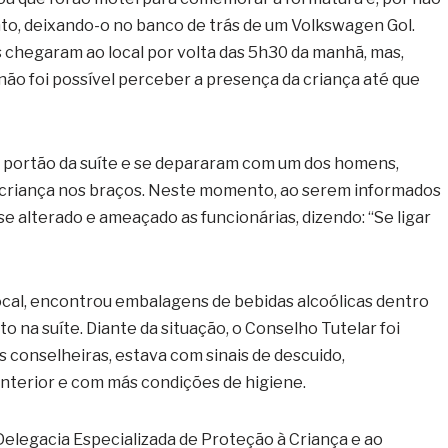
junto, deixando-o no banco de trás de um Volkswagen Gol.
 chegaram ao local por volta das 5h30 da manhã, mas,
não foi possível perceber a presença da criança até que
o portão da suíte e se depararam com um dos homens,
 criança nos braços. Neste momento, ao serem informados
 se alterado e ameaçado as funcionárias, dizendo: “Se ligar
 local, encontrou embalagens de bebidas alcoólicas dentro
o na suíte. Diante da situação, o Conselho Tutelar foi
s conselheiras, estava com sinais de descuido,
nterior e com más condições de higiene.
Delegacia Especializada de Proteção à Criança e ao