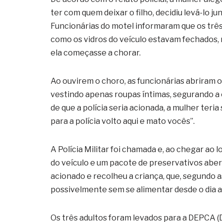
ter com quem deixar o filho, decidiu levá-lo 
Funcionárias do motel informaram que os três
como os vidros do veículo estavam fechados, 
ela começasse a chorar.
Ao ouvirem o choro, as funcionárias abriram 
vestindo apenas roupas íntimas, segurando a
de que a polícia seria acionada, a mulher teria
para a polícia volto aqui e mato vocês”.
A Polícia Militar foi chamada e, ao chegar ao
do veículo e um pacote de preservativos abert
acionado e recolheu a criança, que, segundo a
possivelmente sem se alimentar desde o dia a
Os três adultos foram levados para a DEPCA (