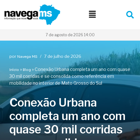
Pular
para
o
conteúdo
7 de agosto de 2026 14:00
por
7 de julho de 2026
Navega MS
»
»
Conexão Urbana completa um ano com quase
Início
Blog
30 mil corridas e se consolida como referência em
mobilidade no interior de Mato Grosso do Sul
Conexão Urbana
completa um ano com
quase 30 mil corridas