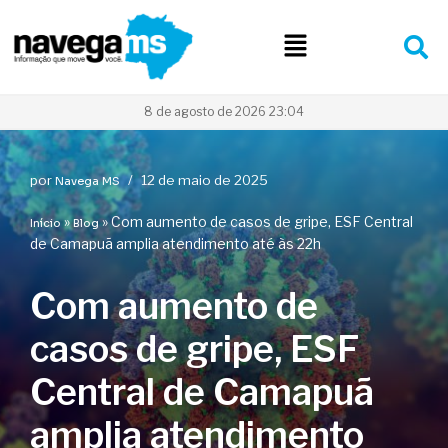
Pular
para
o
conteúdo
8 de agosto de 2026 23:04
por
12 de maio de 2025
Navega MS
»
»
Com aumento de casos de gripe, ESF Central
Início
Blog
de Camapuã amplia atendimento até às 22h
Com aumento de
casos de gripe, ESF
Central de Camapuã
amplia atendimento