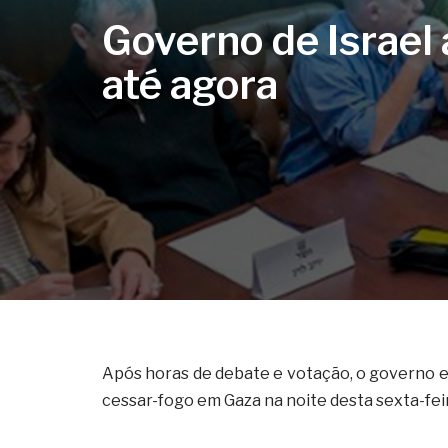
Governo de Israel
até agora
Após horas de debate e votação, o governo e
cessar-fogo em Gaza na noite desta sexta-feira