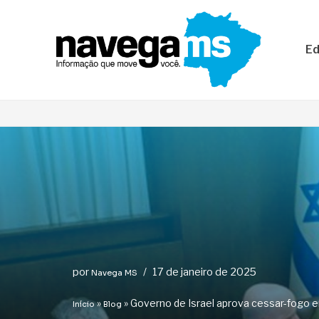
Pular
Ed
para
o
conteúdo
por
17 de janeiro de 2025
Navega MS
»
»
Governo de Israel aprova cessar-fogo e
Início
Blog